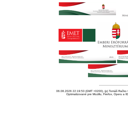
06.08.2026 22:19:53 (GMT +0200), (p) Tomáš Račko • 
Optimalizované pre Mozillu, Firefox, Operu a I