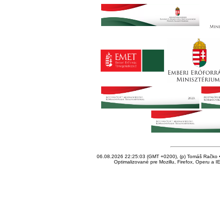
06.08.2026 22:25:03 (GMT +0200), (p) Tomáš Račko • 
Optimalizované pre Mozillu, Firefox, Operu a I