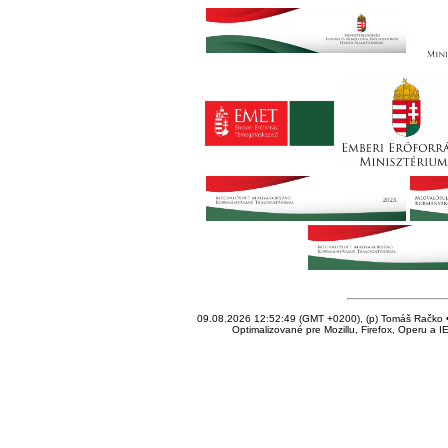
09.08.2026 12:52:49 (GMT +0200), (p) Tomáš Račko • 
Optimalizované pre Mozillu, Firefox, Operu a I