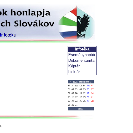
Infotéka
Eseménynaptár
Dokumentumtár
Képtár
Linktár
<
2025. december
>
H
K
Sze
Cs
P
Szo
V
01
02
03
04
05
06
07
08
09
10
11
12
13
14
15
16
17
18
19
20
21
22
23
24
25
26
27
28
29
30
31
[ma]
k: