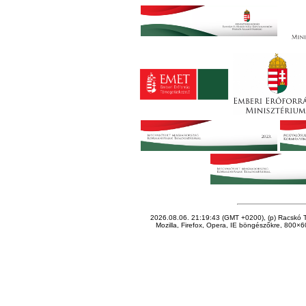
2026.08.06. 21:19:43 (GMT +0200), (p) Racskó T
Mozilla, Firefox, Opera, IE böngészőkre, 800×60