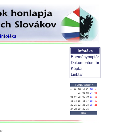
Infotéka
Eseménynaptár
Dokumentumtár
Képtár
Linktár
<
2025. január
>
H
K
Sze
Cs
P
Szo
V
01
02
03
04
05
06
07
08
09
10
11
12
13
14
15
16
17
18
19
20
21
22
23
24
25
26
27
28
29
30
31
[ma]
k: