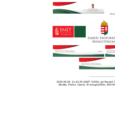
2026.08.06. 21:42:50 (GMT +0200), (p) Racskó T
Mozilla, Firefox, Opera, IE böngészőkre, 800×60