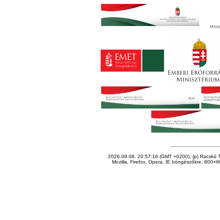
2026.08.08. 20:57:16 (GMT +0200), (p) Racskó T
Mozilla, Firefox, Opera, IE böngészőkre, 800×60