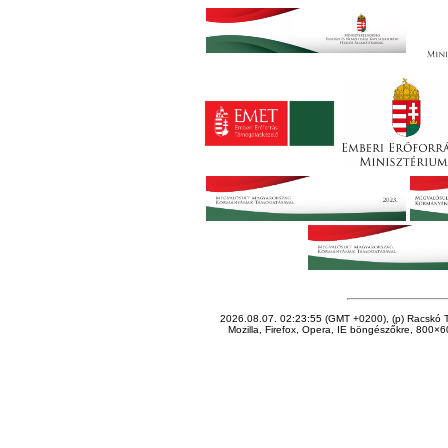
2026.08.07. 02:23:55 (GMT +0200), (p) Racskó T
Mozilla, Firefox, Opera, IE böngészőkre, 800×60