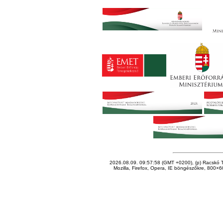
2026.08.09. 09:57:58 (GMT +0200), (p) Racskó T
Mozilla, Firefox, Opera, IE böngészőkre, 800×60