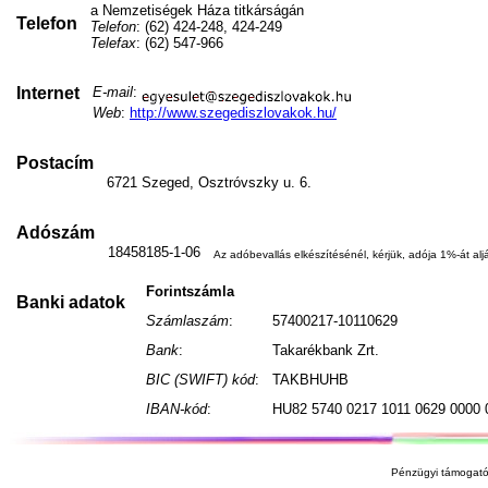
a Nemzetiségek Háza titkárságán
Telefon
Telefon
: (62) 424-248, 424-249
Telefax
: (62) 547-966
Internet
E-mail
:
Web
:
http://www.szegediszlovakok.hu/
Postacím
6721 Szeged, Osztróvszky u. 6.
Adószám
18458185-1-06
Az adóbevallás elkészítésénél, kérjük, adója 1%-át aljá
Forintszámla
Banki adatok
Számlaszám
:
57400217-10110629
Bank
:
Takarékbank Zrt.
BIC (SWIFT) kód
:
TAKBHUHB
IBAN-kód
:
HU82 5740 0217 1011 0629 0000 
Pénzügyi támogató