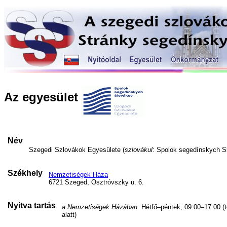
Az egyesület
Név
Szegedi Szlovákok Egyesülete (
szlovákul
: Spolok segedínskych S
Székhely
Nemzetiségek Háza
6721 Szeged, Osztróvszky u. 6.
Nyitva tartás
a Nemzetiségek Házában
: Hétfő–péntek, 09:00–17:00 (
alatt)