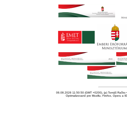
06.08.2026 11:50:50 (GMT +0200), (p) Tomáš Račko • 
Optimalizované pre Mozillu, Firefox, Operu a I