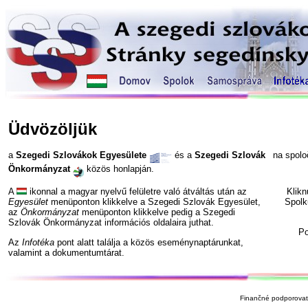
Üdvözöljük
a
Szegedi Szlovákok Egyesülete
és a
Szegedi Szlovák
na spol
Önkormányzat
közös honlapján.
A
ikonnal a magyar nyelvű felületre való átváltás után az
Klik
Egyesület
menüponton klikkelve a Szegedi Szlovák Egyesület,
Spolk
az
Önkormányzat
menüponton klikkelve pedig a Szegedi
Szlovák Önkormányzat információs oldalaira juthat.
P
Az
Infotéka
pont alatt találja a közös eseménynaptárunkat,
valamint a dokumentumtárat.
Finančné podporovate