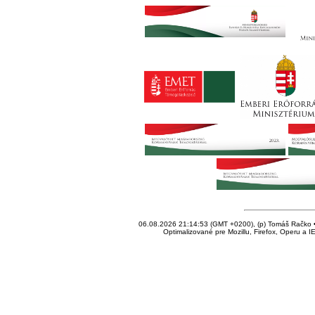
06.08.2026 21:14:53 (GMT +0200), (p) Tomáš Račko • 
Optimalizované pre Mozillu, Firefox, Operu a I