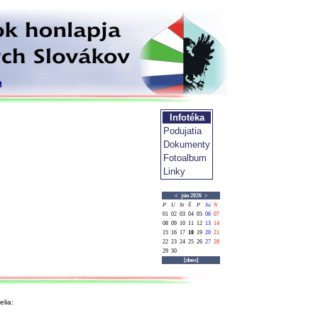
Infotéka
Podujatia
Dokumenty
Fotoalbum
Linky
<
jún 2026
>
P
U
St
Š
P
So
N
01
02
03
04
05
06
07
08
09
10
11
12
13
14
15
16
17
18
19
20
21
22
23
24
25
26
27
28
29
30
[dnes]
lia: