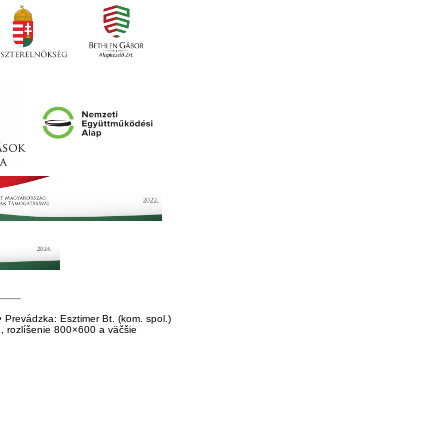
Prevádzka: Esztimer Bt. (kom. spol.)
E, rozlíšenie 800×600 a väčšie