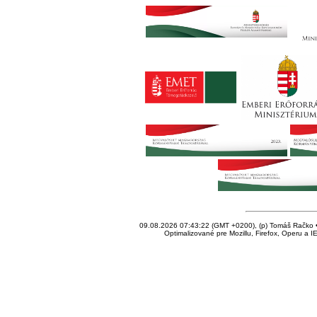
09.08.2026 07:43:22 (GMT +0200), (p) Tomáš Račko • 
Optimalizované pre Mozillu, Firefox, Operu a I