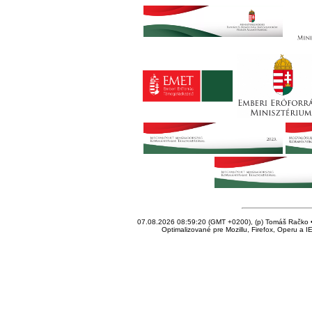
07.08.2026 08:59:20 (GMT +0200), (p) Tomáš Račko • 
Optimalizované pre Mozillu, Firefox, Operu a I