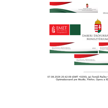
07.08.2026 20:42:09 (GMT +0200), (p) Tomáš Račko • 
Optimalizované pre Mozillu, Firefox, Operu a I