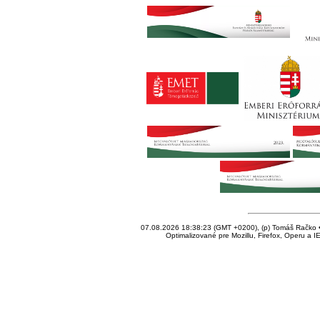
07.08.2026 18:38:23 (GMT +0200), (p) Tomáš Račko • 
Optimalizované pre Mozillu, Firefox, Operu a I