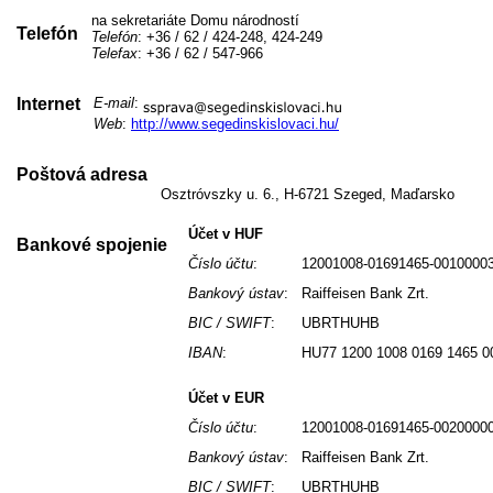
na sekretariáte Domu národností
Telefón
Telefón
: +36 / 62 / 424-248, 424-249
Telefax
: +36 / 62 / 547-966
Internet
E-mail
:
Web
:
http://www.segedinskislovaci.hu/
Poštová adresa
Osztróvszky u. 6., H-6721 Szeged, Maďarsko
Účet v HUF
Bankové spojenie
Číslo účtu
:
12001008-01691465-0010000
Bankový ústav
:
Raiffeisen Bank Zrt.
BIC / SWIFT
:
UBRTHUHB
IBAN
:
HU77 1200 1008 0169 1465 0
Účet v EUR
Číslo účtu
:
12001008-01691465-0020000
Bankový ústav
:
Raiffeisen Bank Zrt.
BIC / SWIFT
:
UBRTHUHB