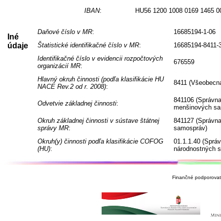
IBAN
:
HU56 1200 1008 0169 1465 0
Daňové číslo v MR
:
16685194-1-06
Iné
údaje
Štatistické identifikačné číslo v MR
:
16685194-8411-
Identifikačné číslo v evidencii rozpočtových
676559
organizácií MR
:
Hlavný okruh činnosti (podľa klasifikácie HU
8411 (Všeobecná
NACE Rev.2 od r. 2008)
:
841106 (Správna
Odvetvie základnej činnosti
:
menšinových sa
Okruh základnej činnosti v sústave štátnej
841127 (Správna
správy MR
:
samospráv)
Okruh(y) činnosti podľa klasifikácie COFOG
01.1.1.40 (Sprá
(HU)
:
národnostných 
Finančné podporovate