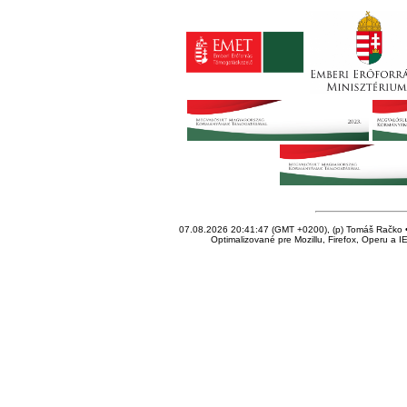
07.08.2026 20:41:47 (GMT +0200), (p) Tomáš Račko • 
Optimalizované pre Mozillu, Firefox, Operu a I