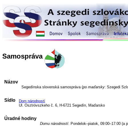
Samospráva
Názov
Segedínska slovenská samospráva (
po maďarsky
: Szegedi Sz
Sídlo
Dom národností
Ul. Osztróvszkeho č. 6, H-6721 Segedín, Maďarsko
Úradné hodiny
Domu národností
: Pondelok–piatok, 09:00–17:00 (a