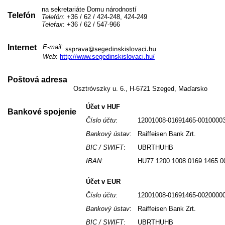
na sekretariáte Domu národností
Telefón
Telefón
: +36 / 62 / 424-248, 424-249
Telefax
: +36 / 62 / 547-966
Internet
E-mail
:
Web
:
http://www.segedinskislovaci.hu/
Poštová adresa
Osztróvszky u. 6., H-6721 Szeged, Maďarsko
Účet v HUF
Bankové spojenie
Číslo účtu
:
12001008-01691465-0010000
Bankový ústav
:
Raiffeisen Bank Zrt.
BIC / SWIFT
:
UBRTHUHB
IBAN
:
HU77 1200 1008 0169 1465 0
Účet v EUR
Číslo účtu
:
12001008-01691465-0020000
Bankový ústav
:
Raiffeisen Bank Zrt.
BIC / SWIFT
:
UBRTHUHB