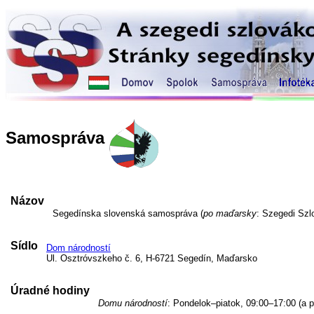
Samospráva
Názov
Segedínska slovenská samospráva (
po maďarsky
: Szegedi Sz
Sídlo
Dom národností
Ul. Osztróvszkeho č. 6, H-6721 Segedín, Maďarsko
Úradné hodiny
Domu národností
: Pondelok–piatok, 09:00–17:00 (a