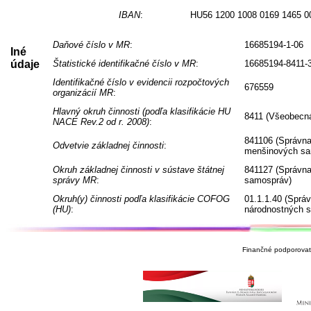
IBAN
:
HU56 1200 1008 0169 1465 0
Daňové číslo v MR
:
16685194-1-06
Iné
údaje
Štatistické identifikačné číslo v MR
:
16685194-8411-
Identifikačné číslo v evidencii rozpočtových
676559
organizácií MR
:
Hlavný okruh činnosti (podľa klasifikácie HU
8411 (Všeobecná
NACE Rev.2 od r. 2008)
:
841106 (Správna
Odvetvie základnej činnosti
:
menšinových sa
Okruh základnej činnosti v sústave štátnej
841127 (Správna
správy MR
:
samospráv)
Okruh(y) činnosti podľa klasifikácie COFOG
01.1.1.40 (Sprá
(HU)
:
národnostných 
Finančné podporovate