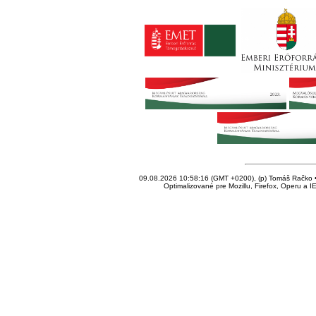
09.08.2026 10:58:16 (GMT +0200), (p) Tomáš Račko • 
Optimalizované pre Mozillu, Firefox, Operu a I