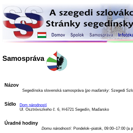
Samospráva
Názov
Segedínska slovenská samospráva (
po maďarsky
: Szegedi Sz
Sídlo
Dom národností
Ul. Osztróvszkeho č. 6, H-6721 Segedín, Maďarsko
Úradné hodiny
Domu národností
: Pondelok–piatok, 09:00–17:00 (a