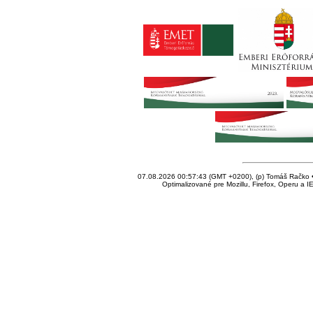
07.08.2026 00:57:43 (GMT +0200), (p) Tomáš Račko • 
Optimalizované pre Mozillu, Firefox, Operu a I