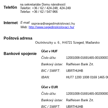
na sekretariáte Domu národností
Telefón
Telefón
: +36 / 62 / 424-248, 424-249
Telefax
: +36 / 62 / 547-966
Internet
E-mail
:
Web
:
http://www.segedinskislovaci.hu/
Poštová adresa
Osztróvszky u. 6., H-6721 Szeged, Maďarsko
Účet v HUF
Bankové spojenie
Číslo účtu
:
12001008-01691465-0010000
Bankový ústav
:
Raiffeisen Bank Zrt.
BIC / SWIFT
:
UBRTHUHB
IBAN
:
HU77 1200 1008 0169 1465 0
Účet v EUR
Číslo účtu
:
12001008-01691465-0020000
Bankový ústav
:
Raiffeisen Bank Zrt.
BIC / SWIFT
:
UBRTHUHB