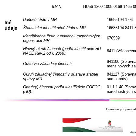
IBAN
:
HU56 1200 1008 0169 1465 0
Daňové číslo v MR
:
16685194-1-06
Iné
údaje
Štatistické identifikačné číslo v MR
:
16685194-8411-
Identifikačné číslo v evidencii rozpočtových
676559
organizácií MR
:
Hlavný okruh činnosti (podľa klasifikácie HU
8411 (Všeobecná
NACE Rev.2 od r. 2008)
:
841106 (Správna
Odvetvie základnej činnosti
:
menšinových sa
Okruh základnej činnosti v sústave štátnej
841127 (Správna
správy MR
:
samospráv)
Okruh(y) činnosti podľa klasifikácie COFOG
01.1.1.40 (Sprá
(HU)
:
národnostných 
Finančné podporovate