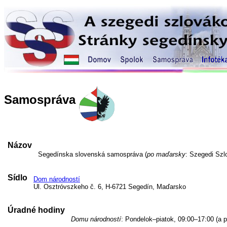
Samospráva
Názov
Segedínska slovenská samospráva (
po maďarsky
: Szegedi Sz
Sídlo
Dom národností
Ul. Osztróvszkeho č. 6, H-6721 Segedín, Maďarsko
Úradné hodiny
Domu národností
: Pondelok–piatok, 09:00–17:00 (a