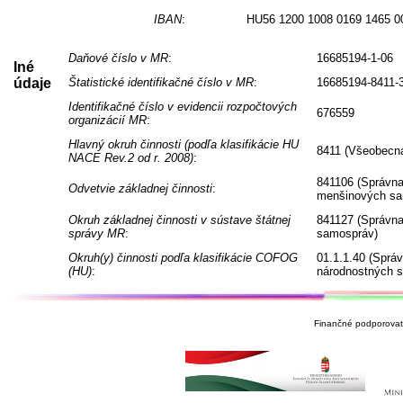
IBAN
:
HU56 1200 1008 0169 1465 0
Daňové číslo v MR
:
16685194-1-06
Iné
údaje
Štatistické identifikačné číslo v MR
:
16685194-8411-
Identifikačné číslo v evidencii rozpočtových
676559
organizácií MR
:
Hlavný okruh činnosti (podľa klasifikácie HU
8411 (Všeobecná
NACE Rev.2 od r. 2008)
:
841106 (Správna
Odvetvie základnej činnosti
:
menšinových sa
Okruh základnej činnosti v sústave štátnej
841127 (Správna
správy MR
:
samospráv)
Okruh(y) činnosti podľa klasifikácie COFOG
01.1.1.40 (Sprá
(HU)
:
národnostných 
Finančné podporovate