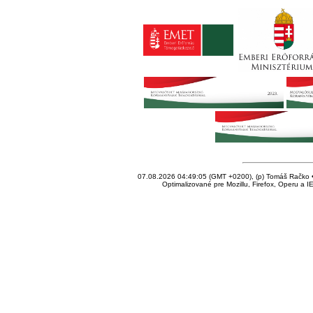
07.08.2026 04:49:05 (GMT +0200), (p) Tomáš Račko • 
Optimalizované pre Mozillu, Firefox, Operu a I