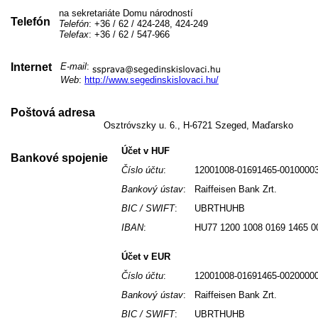
na sekretariáte Domu národností
Telefón
Telefón
: +36 / 62 / 424-248, 424-249
Telefax
: +36 / 62 / 547-966
Internet
E-mail
:
Web
:
http://www.segedinskislovaci.hu/
Poštová adresa
Osztróvszky u. 6., H-6721 Szeged, Maďarsko
Účet v HUF
Bankové spojenie
Číslo účtu
:
12001008-01691465-0010000
Bankový ústav
:
Raiffeisen Bank Zrt.
BIC / SWIFT
:
UBRTHUHB
IBAN
:
HU77 1200 1008 0169 1465 0
Účet v EUR
Číslo účtu
:
12001008-01691465-0020000
Bankový ústav
:
Raiffeisen Bank Zrt.
BIC / SWIFT
:
UBRTHUHB