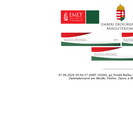
07.08.2026 20:54:27 (GMT +0200), (p) Tomáš Račko • 
Optimalizované pre Mozillu, Firefox, Operu a I