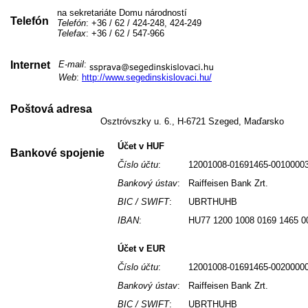
na sekretariáte Domu národností
Telefón
Telefón
: +36 / 62 / 424-248, 424-249
Telefax
: +36 / 62 / 547-966
Internet
E-mail
:
Web
:
http://www.segedinskislovaci.hu/
Poštová adresa
Osztróvszky u. 6., H-6721 Szeged, Maďarsko
Účet v HUF
Bankové spojenie
Číslo účtu
:
12001008-01691465-0010000
Bankový ústav
:
Raiffeisen Bank Zrt.
BIC / SWIFT
:
UBRTHUHB
IBAN
:
HU77 1200 1008 0169 1465 0
Účet v EUR
Číslo účtu
:
12001008-01691465-0020000
Bankový ústav
:
Raiffeisen Bank Zrt.
BIC / SWIFT
:
UBRTHUHB