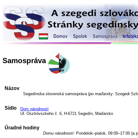
Samospráva
Názov
Segedínska slovenská samospráva (
po maďarsky
: Szegedi Sz
Sídlo
Dom národností
Ul. Osztróvszkeho č. 6, H-6721 Segedín, Maďarsko
Úradné hodiny
Domu národností
: Pondelok–piatok, 09:00–17:00 (a