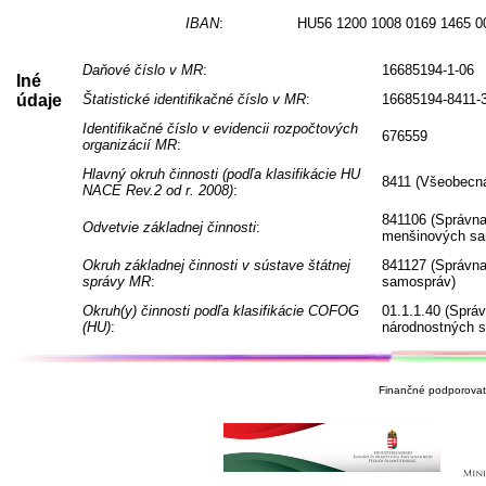
IBAN
:
HU56 1200 1008 0169 1465 0
Daňové číslo v MR
:
16685194-1-06
Iné
údaje
Štatistické identifikačné číslo v MR
:
16685194-8411-
Identifikačné číslo v evidencii rozpočtových
676559
organizácií MR
:
Hlavný okruh činnosti (podľa klasifikácie HU
8411 (Všeobecná
NACE Rev.2 od r. 2008)
:
841106 (Správna
Odvetvie základnej činnosti
:
menšinových sa
Okruh základnej činnosti v sústave štátnej
841127 (Správna
správy MR
:
samospráv)
Okruh(y) činnosti podľa klasifikácie COFOG
01.1.1.40 (Sprá
(HU)
:
národnostných 
Finančné podporovate