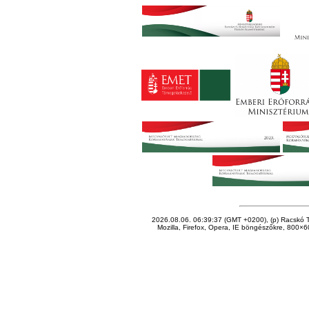
2026.08.06. 06:39:37 (GMT +0200), (p) Racskó T
Mozilla, Firefox, Opera, IE böngészőkre, 800×60