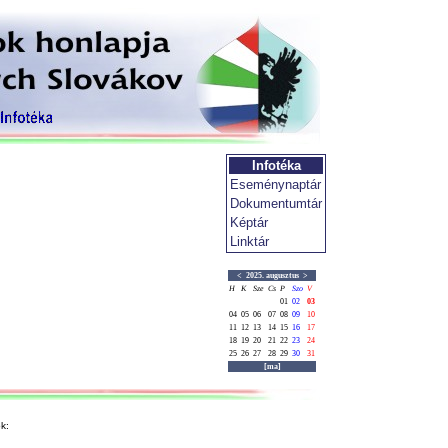
Infotéka
Eseménynaptár
Dokumentumtár
Képtár
Linktár
<
2025. augusztus
>
H
K
Sze
Cs
P
Szo
V
01
02
03
04
05
06
07
08
09
10
11
12
13
14
15
16
17
18
19
20
21
22
23
24
25
26
27
28
29
30
31
[ma]
k: