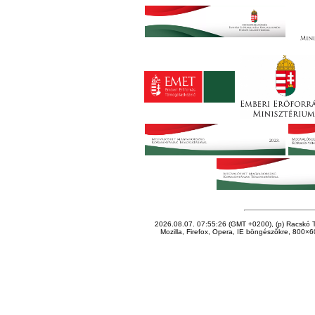
2026.08.07. 07:55:26 (GMT +0200), (p) Racskó T
Mozilla, Firefox, Opera, IE böngészőkre, 800×60