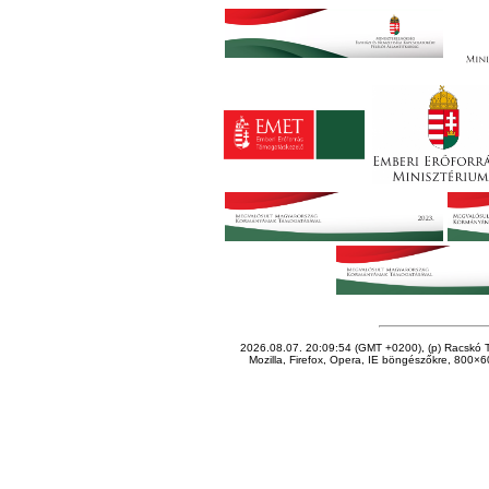
2026.08.07. 20:09:54 (GMT +0200), (p) Racskó T
Mozilla, Firefox, Opera, IE böngészőkre, 800×60