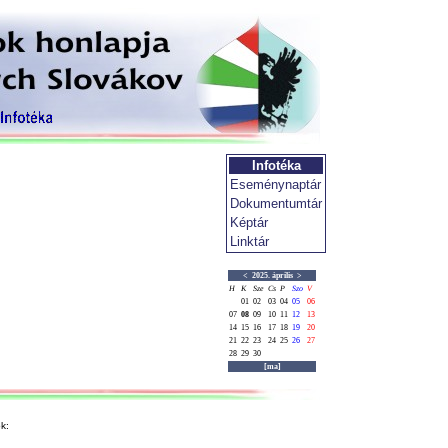
Infotéka
Eseménynaptár
Dokumentumtár
Képtár
Linktár
<
2025. április
>
H
K
Sze
Cs
P
Szo
V
01
02
03
04
05
06
07
08
09
10
11
12
13
14
15
16
17
18
19
20
21
22
23
24
25
26
27
28
29
30
[ma]
k: