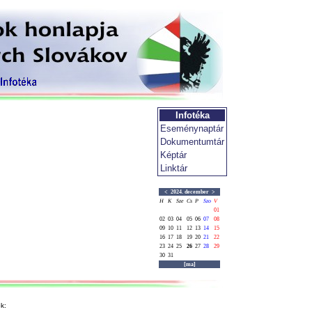
Infotéka
Eseménynaptár
Dokumentumtár
Képtár
Linktár
<
2024. december
>
H
K
Sze
Cs
P
Szo
V
01
02
03
04
05
06
07
08
09
10
11
12
13
14
15
16
17
18
19
20
21
22
23
24
25
26
27
28
29
30
31
[ma]
k: