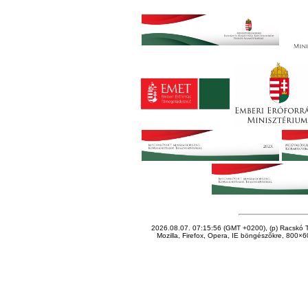
2026.08.07. 07:15:56 (GMT +0200), (p) Racskó T
Mozilla, Firefox, Opera, IE böngészőkre, 800×60