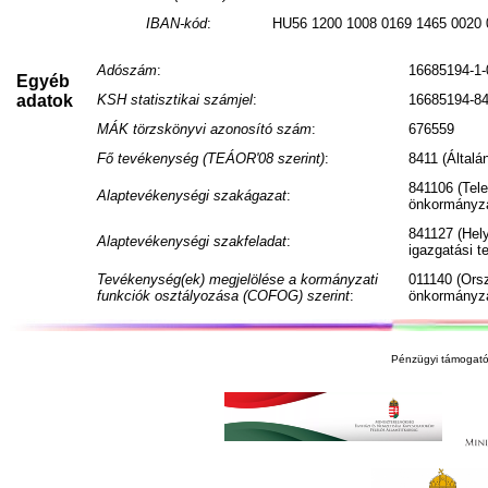
IBAN-kód
:
HU56 1200 1008 0169 1465 0020 
Adószám
:
16685194-1-
Egyéb
adatok
KSH statisztikai számjel
:
16685194-84
MÁK törzskönyvi azonosító szám
:
676559
Fő tevékenység (TEÁOR'08 szerint)
:
8411 (Általá
841106 (Tele
Alaptevékenységi szakágazat
:
önkormányza
841127 (Hel
Alaptevékenységi szakfeladat
:
igazgatási 
Tevékenység(ek) megjelölése a kormányzati
011140 (Ors
funkciók osztályozása (COFOG) szerint
:
önkormányza
Pénzügyi támogató