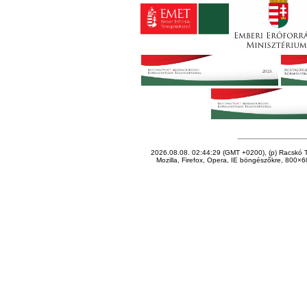
2026.08.08. 02:44:29 (GMT +0200), (p) Racskó T
Mozilla, Firefox, Opera, IE böngészőkre, 800×60