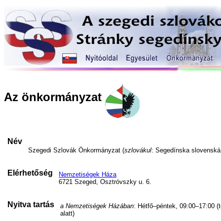
Az önkormányzat
Név
Szegedi Szlovák Önkormányzat (
szlovákul
: Segedínska slovensk
Elérhetőség
Nemzetiségek Háza
6721 Szeged, Osztróvszky u. 6.
Nyitva tartás
a Nemzetiségek Házában
: Hétfő–péntek, 09:00–17:00 (
alatt)