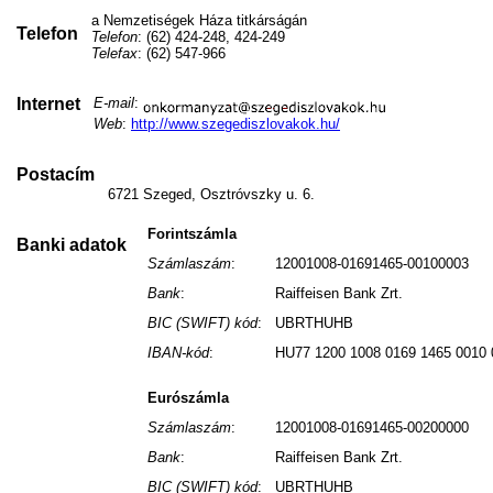
a Nemzetiségek Háza titkárságán
Telefon
Telefon
: (62) 424-248, 424-249
Telefax
: (62) 547-966
Internet
E-mail
:
Web
:
http://www.szegediszlovakok.hu/
Postacím
6721 Szeged, Osztróvszky u. 6.
Forintszámla
Banki adatok
Számlaszám
:
12001008-01691465-00100003
Bank
:
Raiffeisen Bank Zrt.
BIC (SWIFT) kód
:
UBRTHUHB
IBAN-kód
:
HU77 1200 1008 0169 1465 0010 
Eurószámla
Számlaszám
:
12001008-01691465-00200000
Bank
:
Raiffeisen Bank Zrt.
BIC (SWIFT) kód
:
UBRTHUHB