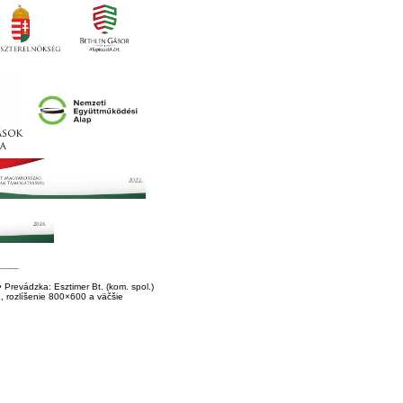
Prevádzka: Esztimer Bt. (kom. spol.)
E, rozlíšenie 800×600 a väčšie