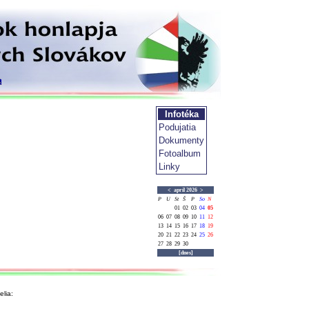
Infotéka
Podujatia
Dokumenty
Fotoalbum
Linky
<
apríl 2026
>
P
U
St
Š
P
So
N
01
02
03
04
05
06
07
08
09
10
11
12
13
14
15
16
17
18
19
20
21
22
23
24
25
26
27
28
29
30
[dnes]
lia: