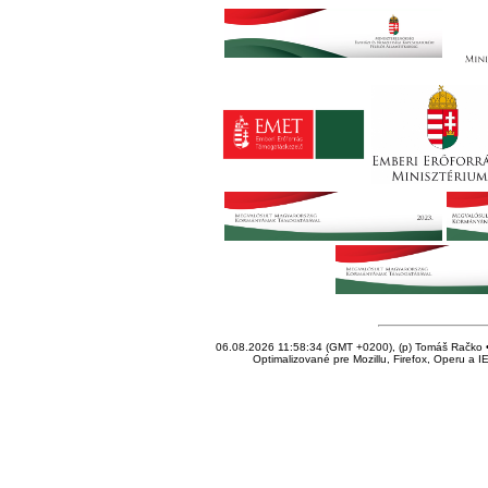
06.08.2026 11:58:34 (GMT +0200), (p) Tomáš Račko • 
Optimalizované pre Mozillu, Firefox, Operu a I