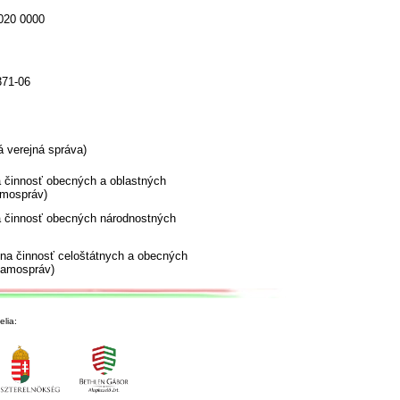
020 0000
371-06
 verejná správa)
 činnosť obecných a oblastných
mospráv)
 činnosť obecných národnostných
vna činnosť celoštátnych a obecných
samospráv)
lia: