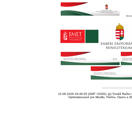
10.08.2026 04:46:05 (GMT +0200), (p) Tomáš Račko • 
Optimalizované pre Mozillu, Firefox, Operu a I