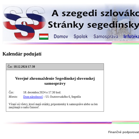
Kalendár podujatí
Čas:
18.12.2024 17:30
Verejné zhromaždenie Segedínskej slovenskej
samosprávy
Čas:
18. decembra 2024 o 17.30 hod.
Miesto:
Dom národností
– Ul. Osztrovszkého 6, Segedín
Vítaní sú všetci, ktorí majú otázky, pripomienky k samospráve alebo sa len
zaujímajú o našu činnosť.
Finančné podporovate