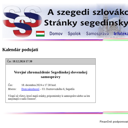
Kalendár podujatí
Čas:
18.12.2024 17:30
Verejné zhromaždenie Segedínskej slovenskej
samosprávy
Čas:
18. decembra 2024 o 17.30 hod.
Miesto:
Dom národností
– Ul. Osztrovszkého 6, Segedín
Vítaní sú všetci, ktorí majú otázky, pripomienky k samospráve alebo sa len
zaujímajú o našu činnosť.
Finančné podporovate