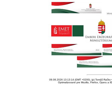
09.08.2026 13:13:14 (GMT +0200), (p) Tomáš Račko • 
Optimalizované pre Mozillu, Firefox, Operu a I