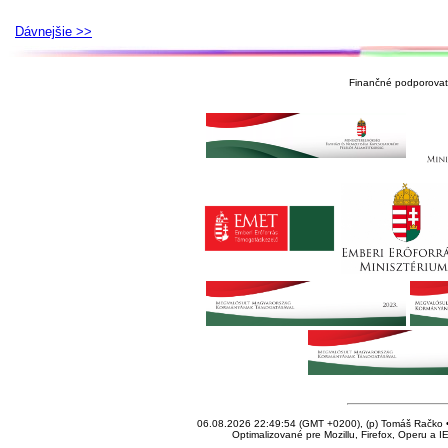
Dávnejšie >>
Finančné podporovate
06.08.2026 22:49:54 (GMT +0200), (p) Tomáš Račko • 
Optimalizované pre Mozillu, Firefox, Operu a I