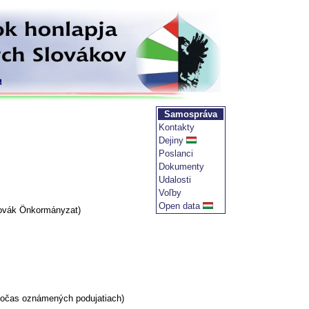
Samospráva
Kontakty
Dejiny
Poslanci
Dokumenty
Udalosti
Voľby
Open data
lovák Önkormányzat)
 počas oznámených podujatiach)