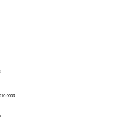
3
010 0003
0