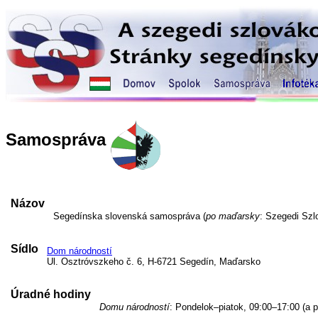
Samospráva
Názov
Segedínska slovenská samospráva (
po maďarsky
: Szegedi Sz
Sídlo
Dom národností
Ul. Osztróvszkeho č. 6, H-6721 Segedín, Maďarsko
Úradné hodiny
Domu národností
: Pondelok–piatok, 09:00–17:00 (a