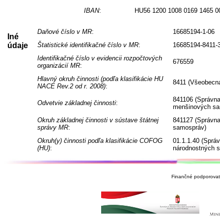
IBAN
:
HU56 1200 1008 0169 1465 0
Daňové číslo v MR
:
16685194-1-06
Iné
údaje
Štatistické identifikačné číslo v MR
:
16685194-8411-
Identifikačné číslo v evidencii rozpočtových
676559
organizácií MR
:
Hlavný okruh činnosti (podľa klasifikácie HU
8411 (Všeobecná
NACE Rev.2 od r. 2008)
:
841106 (Správna
Odvetvie základnej činnosti
:
menšinových sa
Okruh základnej činnosti v sústave štátnej
841127 (Správna
správy MR
:
samospráv)
Okruh(y) činnosti podľa klasifikácie COFOG
01.1.1.40 (Sprá
(HU)
:
národnostných 
Finančné podporovate