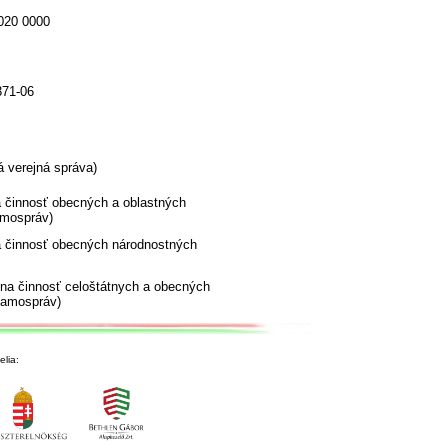
020 0000
371-06
 verejná správa)
 činnosť obecných a oblastných
mospráv)
 činnosť obecných národnostných
vna činnosť celoštátnych a obecných
samospráv)
lia: