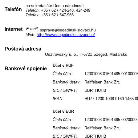
na sekretariáte Domu národností
Telefón
Telefón
: +36 / 62 / 424-248, 424-249
Telefax
: +36 / 62 / 547-966
Internet
E-mail
:
Web
:
http://www.segedinskislovaci.hu/
Poštová adresa
Osztróvszky u. 6., H-6721 Szeged, Maďarsko
Účet v HUF
Bankové spojenie
Číslo účtu
:
12001008-01691465-0010000
Bankový ústav
:
Raiffeisen Bank Zrt.
BIC / SWIFT
:
UBRTHUHB
IBAN
:
HU77 1200 1008 0169 1465 0
Účet v EUR
Číslo účtu
:
12001008-01691465-0020000
Bankový ústav
:
Raiffeisen Bank Zrt.
BIC / SWIFT
:
UBRTHUHB