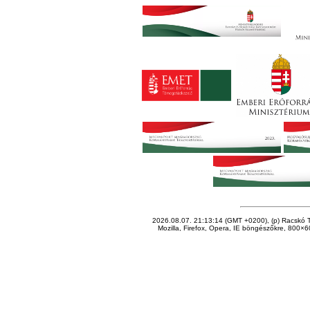
2026.08.07. 21:13:14 (GMT +0200), (p) Racskó T
Mozilla, Firefox, Opera, IE böngészőkre, 800×60