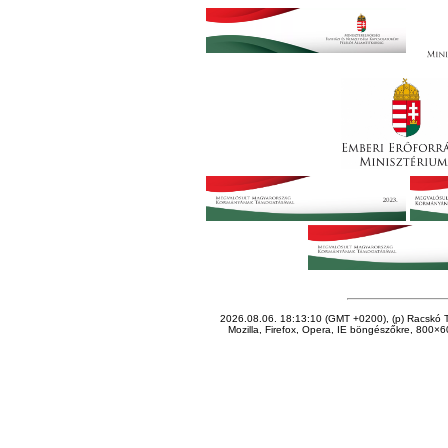
2026.08.06. 18:13:10 (GMT +0200), (p) Racskó T
Mozilla, Firefox, Opera, IE böngészőkre, 800×60