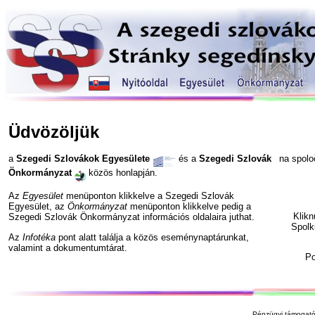
Üdvözöljük
a
Szegedi Szlovákok Egyesülete
és a
Szegedi Szlovák
na spol
Önkormányzat
közös honlapján.
Az
Egyesület
menüponton klikkelve a Szegedi Szlovák
Egyesület, az
Önkormányzat
menüponton klikkelve pedig a
Klik
Szegedi Szlovák Önkormányzat információs oldalaira juthat.
Spolk
Az
Infotéka
pont alatt találja a közös eseménynaptárunkat,
valamint a dokumentumtárat.
P
Pénzügyi támogató