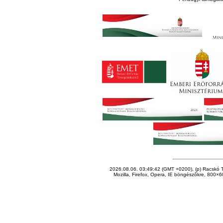
2026.08.06. 03:49:42 (GMT +0200), (p) Racskó T
Mozilla, Firefox, Opera, IE böngészőkre, 800×60