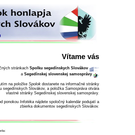
Vítame vás
očných stránkach
Spolku segedínskych Slovákov
a
Segedínskej slovenskej samosprávy
.
nutím na položke
Spolok
dostanete na informačné stránky
u segedínskych Slovákov, a položka
Samospráva
otvára
vlastné stránky Segedínskej slovenskej samosprávy.
od ponokou
Infotéka
nájdete spoločný kalendár podujatí a
zbierka dokumentov segedínskych Slovákov.
lia: