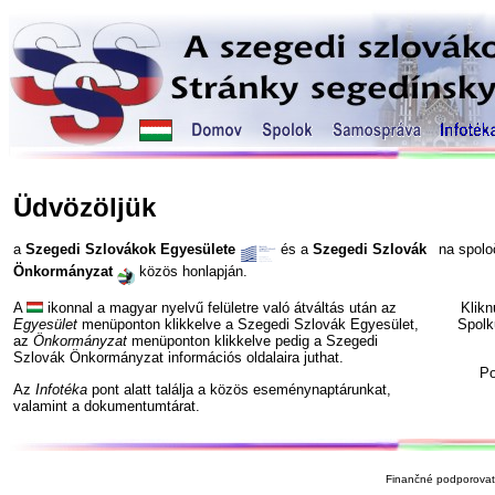
Üdvözöljük
a
Szegedi Szlovákok Egyesülete
és a
Szegedi Szlovák
na spol
Önkormányzat
közös honlapján.
A
ikonnal a magyar nyelvű felületre való átváltás után az
Klik
Egyesület
menüponton klikkelve a Szegedi Szlovák Egyesület,
Spolk
az
Önkormányzat
menüponton klikkelve pedig a Szegedi
Szlovák Önkormányzat információs oldalaira juthat.
P
Az
Infotéka
pont alatt találja a közös eseménynaptárunkat,
valamint a dokumentumtárat.
Finančné podporovate