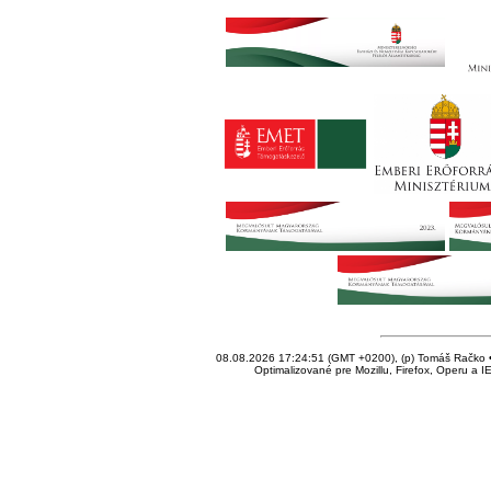
08.08.2026 17:24:51 (GMT +0200), (p) Tomáš Račko • 
Optimalizované pre Mozillu, Firefox, Operu a I