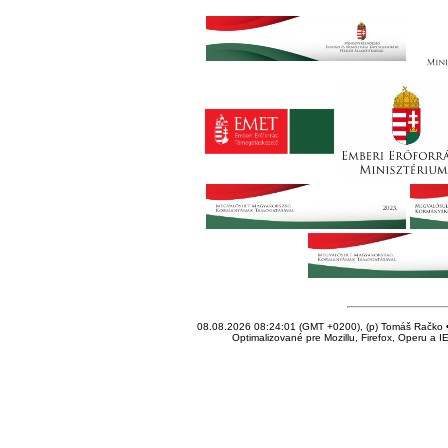
08.08.2026 08:24:01 (GMT +0200), (p) Tomáš Račko • 
Optimalizované pre Mozillu, Firefox, Operu a I