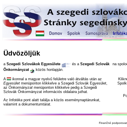
Üdvözöljük
a
Szegedi Szlovákok Egyesülete
és a
Szegedi Szlovák
na spol
Önkormányzat
közös honlapján.
A
ikonnal a magyar nyelvű felületre való átváltás után az
Klik
Egyesület
menüponton klikkelve a Szegedi Szlovák Egyesület,
Spolk
az
Önkormányzat
menüponton klikkelve pedig a Szegedi
Szlovák Önkormányzat információs oldalaira juthat.
P
Az
Infotéka
pont alatt találja a közös eseménynaptárunkat,
valamint a dokumentumtárat.
Finančné podporovate