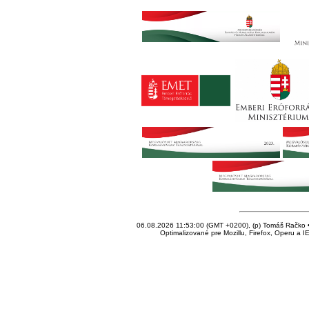
06.08.2026 11:53:00 (GMT +0200), (p) Tomáš Račko • 
Optimalizované pre Mozillu, Firefox, Operu a I