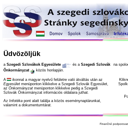
Üdvözöljük
a
Szegedi Szlovákok Egyesülete
és a
Szegedi Szlovák
na spol
Önkormányzat
közös honlapján.
A
ikonnal a magyar nyelvű felületre való átváltás után az
Klik
Egyesület
menüponton klikkelve a Szegedi Szlovák Egyesület,
Spolk
az
Önkormányzat
menüponton klikkelve pedig a Szegedi
Szlovák Önkormányzat információs oldalaira juthat.
P
Az
Infotéka
pont alatt találja a közös eseménynaptárunkat,
valamint a dokumentumtárat.
Finančné podporovate