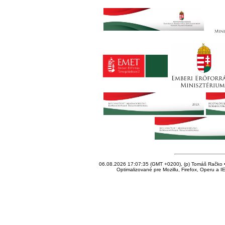
06.08.2026 17:07:35 (GMT +0200), (p) Tomáš Račko • 
Optimalizované pre Mozillu, Firefox, Operu a I