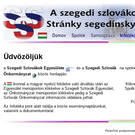
Üdvözöljük
a
Szegedi Szlovákok Egyesülete
és a
Szegedi Szlovák
na spol
Önkormányzat
közös honlapján.
A
ikonnal a magyar nyelvű felületre való átváltás után az
Klik
Egyesület
menüponton klikkelve a Szegedi Szlovák Egyesület,
Spolk
az
Önkormányzat
menüponton klikkelve pedig a Szegedi
Szlovák Önkormányzat információs oldalaira juthat.
P
Az
Infotéka
pont alatt találja a közös eseménynaptárunkat,
valamint a dokumentumtárat.
Finančné podporovate