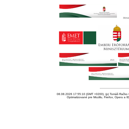
08.08.2026 17:55:10 (GMT +0200), (p) Tomáš Račko • 
Optimalizované pre Mozillu, Firefox, Operu a I