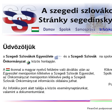
Üdvözöljük
a
Szegedi Szlovákok Egyesülete
és a
Szegedi Szlovák
na spol
Önkormányzat
közös honlapján.
A
ikonnal a magyar nyelvű felületre való átváltás után az
Klik
Egyesület
menüponton klikkelve a Szegedi Szlovák Egyesület,
Spolk
az
Önkormányzat
menüponton klikkelve pedig a Szegedi
Szlovák Önkormányzat információs oldalaira juthat.
P
Az
Infotéka
pont alatt találja a közös eseménynaptárunkat,
valamint a dokumentumtárat.
Finančné podporovate