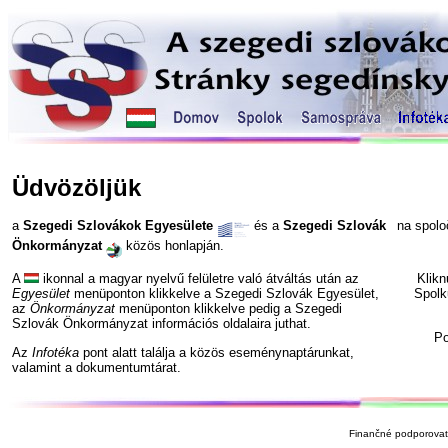
Üdvözöljük
a
Szegedi Szlovákok Egyesülete
és a
Szegedi Szlovák
na spol
Önkormányzat
közös honlapján.
A
ikonnal a magyar nyelvű felületre való átváltás után az
Klik
Egyesület
menüponton klikkelve a Szegedi Szlovák Egyesület,
Spolk
az
Önkormányzat
menüponton klikkelve pedig a Szegedi
Szlovák Önkormányzat információs oldalaira juthat.
P
Az
Infotéka
pont alatt találja a közös eseménynaptárunkat,
valamint a dokumentumtárat.
Finančné podporovate