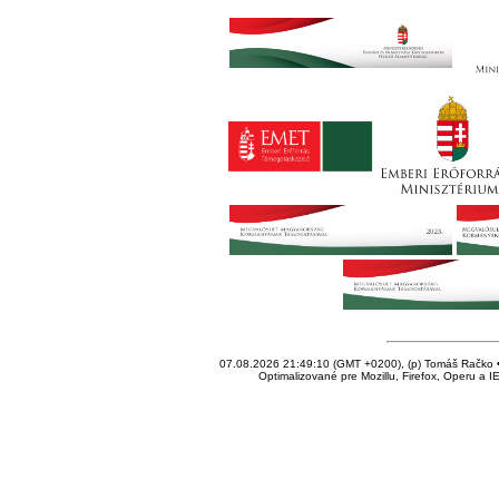
07.08.2026 21:49:10 (GMT +0200), (p) Tomáš Račko • 
Optimalizované pre Mozillu, Firefox, Operu a I