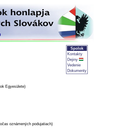
Spolok
Kontakty
Dejiny
Vedenie
Dokumenty
ok Egyesülete)
 počas oznámených podujatiach)