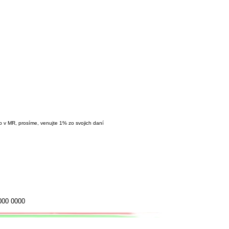
ôb v MR, prosíme, venujte 1% zo svojich daní
000 0000