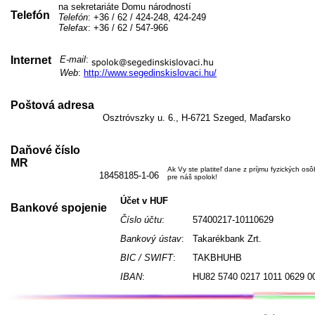
na sekretariáte Domu národností
Telefón
Telefón
: +36 / 62 / 424-248, 424-249
Telefax
: +36 / 62 / 547-966
Internet
E-mail
:
Web
:
http://www.segedinskislovaci.hu/
Poštová adresa
Osztróvszky u. 6., H-6721 Szeged, Maďarsko
Daňové číslo
MR
Ak Vy ste platiteľ dane z príjmu fyzických os
18458185-1-06
pre náš spolok!
Účet v HUF
Bankové spojenie
Číslo účtu
:
57400217-10110629
Bankový ústav
:
Takarékbank Zrt.
BIC / SWIFT
:
TAKBHUHB
IBAN
:
HU82 5740 0217 1011 0629 0