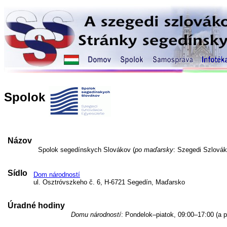
Spolok
Názov
Spolok segedínskych Slovákov (
po maďarsky
: Szegedi Szlovák
Sídlo
Dom národností
ul. Osztróvszkeho č. 6, H-6721 Segedín, Maďarsko
Úradné hodiny
Domu národností
: Pondelok–piatok, 09:00–17:00 (a