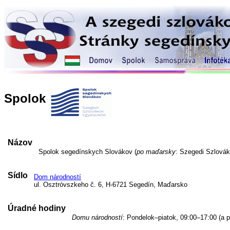
Spolok
Názov
Spolok segedínskych Slovákov (
po maďarsky
: Szegedi Szlovák
Sídlo
Dom národností
ul. Osztróvszkeho č. 6, H-6721 Segedín, Maďarsko
Úradné hodiny
Domu národností
: Pondelok–piatok, 09:00–17:00 (a