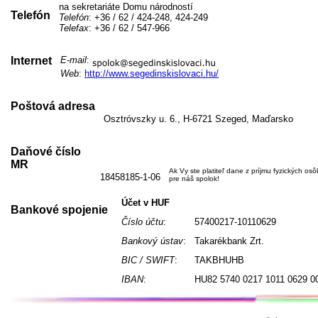
na sekretariáte Domu národností
Telefón
Telefón
: +36 / 62 / 424-248, 424-249
Telefax
: +36 / 62 / 547-966
Internet
E-mail
:
Web
:
http://www.segedinskislovaci.hu/
Poštová adresa
Osztróvszky u. 6., H-6721 Szeged, Maďarsko
Daňové číslo
MR
Ak Vy ste platiteľ dane z príjmu fyzických os
18458185-1-06
pre náš spolok!
Účet v HUF
Bankové spojenie
Číslo účtu
:
57400217-10110629
Bankový ústav
:
Takarékbank Zrt.
BIC / SWIFT
:
TAKBHUHB
IBAN
:
HU82 5740 0217 1011 0629 0