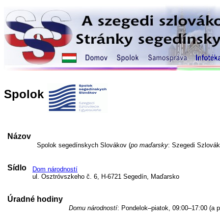
Spolok
Názov
Spolok segedínskych Slovákov (
po maďarsky
: Szegedi Szlovák
Sídlo
Dom národností
ul. Osztróvszkeho č. 6, H-6721 Segedín, Maďarsko
Úradné hodiny
Domu národností
: Pondelok–piatok, 09:00–17:00 (a