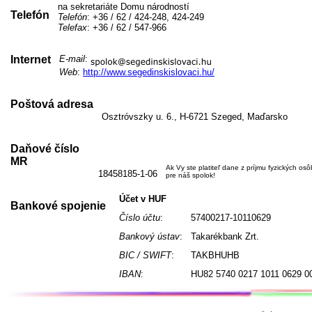
na sekretariáte Domu národností
Telefón
Telefón
: +36 / 62 / 424-248, 424-249
Telefax
: +36 / 62 / 547-966
Internet
E-mail
:
Web
:
http://www.segedinskislovaci.hu/
Poštová adresa
Osztróvszky u. 6., H-6721 Szeged, Maďarsko
Daňové číslo
MR
Ak Vy ste platiteľ dane z príjmu fyzických os
18458185-1-06
pre náš spolok!
Účet v HUF
Bankové spojenie
Číslo účtu
:
57400217-10110629
Bankový ústav
:
Takarékbank Zrt.
BIC / SWIFT
:
TAKBHUHB
IBAN
:
HU82 5740 0217 1011 0629 0