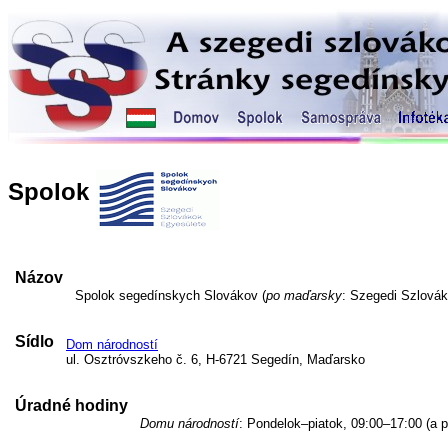
Spolok
Názov
Spolok segedínskych Slovákov (
po maďarsky
: Szegedi Szlovák
Sídlo
Dom národností
ul. Osztróvszkeho č. 6, H-6721 Segedín, Maďarsko
Úradné hodiny
Domu národností
: Pondelok–piatok, 09:00–17:00 (a