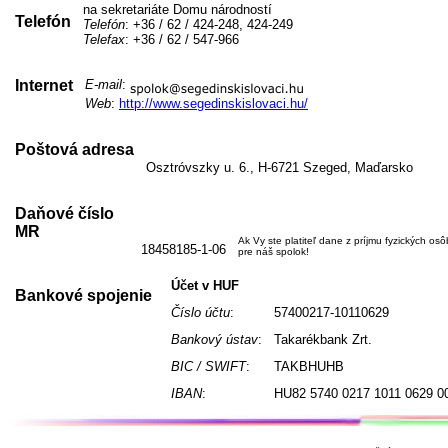
na sekretariáte Domu národností
Telefón
Telefón
: +36 / 62 / 424-248, 424-249
Telefax
: +36 / 62 / 547-966
Internet
E-mail
:
Web
:
http://www.segedinskislovaci.hu/
Poštová adresa
Osztróvszky u. 6., H-6721 Szeged, Maďarsko
Daňové číslo
MR
Ak Vy ste platiteľ dane z príjmu fyzických os
18458185-1-06
pre náš spolok!
Účet v HUF
Bankové spojenie
Číslo účtu
:
57400217-10110629
Bankový ústav
:
Takarékbank Zrt.
BIC / SWIFT
:
TAKBHUHB
IBAN
:
HU82 5740 0217 1011 0629 0