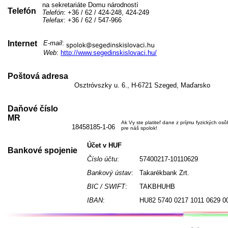
na sekretariáte Domu národností
Telefón
Telefón
: +36 / 62 / 424-248, 424-249
Telefax
: +36 / 62 / 547-966
Internet
E-mail
:
Web
:
http://www.segedinskislovaci.hu/
Poštová adresa
Osztróvszky u. 6., H-6721 Szeged, Maďarsko
Daňové číslo
MR
Ak Vy ste platiteľ dane z príjmu fyzických os
18458185-1-06
pre náš spolok!
Účet v HUF
Bankové spojenie
Číslo účtu
:
57400217-10110629
Bankový ústav
:
Takarékbank Zrt.
BIC / SWIFT
:
TAKBHUHB
IBAN
:
HU82 5740 0217 1011 0629 0