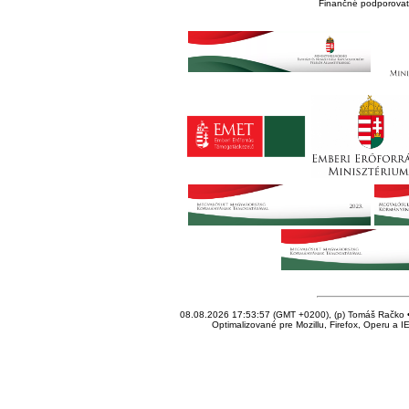
Finančné podporovate
08.08.2026 17:53:57 (GMT +0200), (p) Tomáš Račko • 
Optimalizované pre Mozillu, Firefox, Operu a I