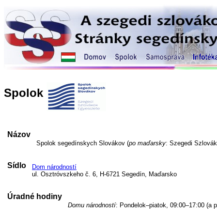
Spolok
Názov
Spolok segedínskych Slovákov (
po maďarsky
: Szegedi Szlovák
Sídlo
Dom národností
ul. Osztróvszkeho č. 6, H-6721 Segedín, Maďarsko
Úradné hodiny
Domu národností
: Pondelok–piatok, 09:00–17:00 (a