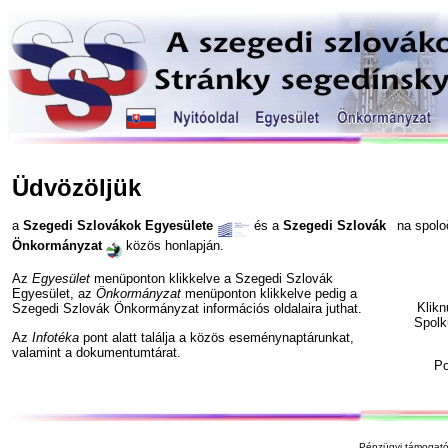
Üdvözöljük
a
Szegedi Szlovákok Egyesülete
és a
Szegedi Szlovák
na spol
Önkormányzat
közös honlapján.
Az
Egyesület
menüponton klikkelve a Szegedi Szlovák
Egyesület, az
Önkormányzat
menüponton klikkelve pedig a
Klik
Szegedi Szlovák Önkormányzat információs oldalaira juthat.
Spolk
Az
Infotéka
pont alatt találja a közös eseménynaptárunkat,
valamint a dokumentumtárat.
P
Pénzügyi támogató