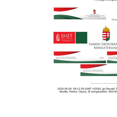
2026.08.09. 09:12:39 (GMT +0200), (p) Racskó T
Mozilla, Firefox, Opera, IE böngészőkre, 800×60