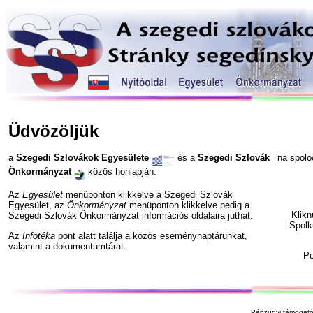
Üdvözöljük
a
Szegedi Szlovákok Egyesülete
és a
Szegedi Szlovák
na spol
Önkormányzat
közös honlapján.
Az
Egyesület
menüponton klikkelve a Szegedi Szlovák
Egyesület, az
Önkormányzat
menüponton klikkelve pedig a
Klik
Szegedi Szlovák Önkormányzat információs oldalaira juthat.
Spolk
Az
Infotéka
pont alatt találja a közös eseménynaptárunkat,
valamint a dokumentumtárat.
P
Pénzügyi támogató