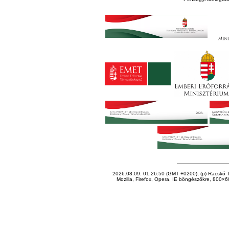
2026.08.09. 01:26:50 (GMT +0200), (p) Racskó T
Mozilla, Firefox, Opera, IE böngészőkre, 800×60