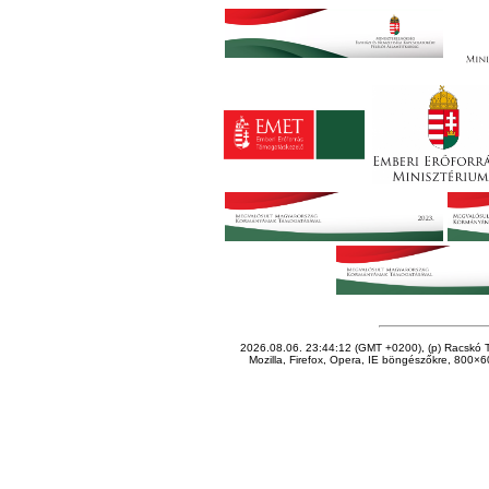
2026.08.06. 23:44:12 (GMT +0200), (p) Racskó T
Mozilla, Firefox, Opera, IE böngészőkre, 800×60