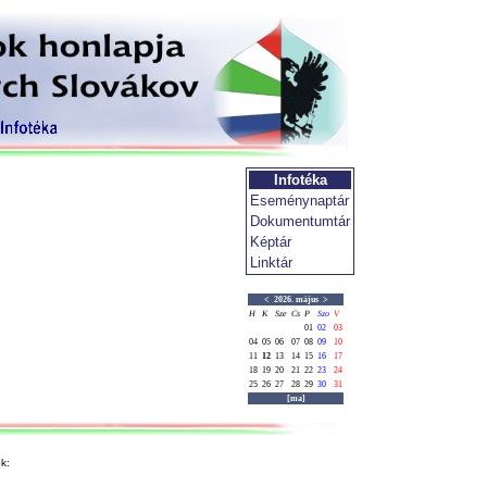
Infotéka
Eseménynaptár
Dokumentumtár
Képtár
Linktár
<
2026. május
>
H
K
Sze
Cs
P
Szo
V
01
02
03
04
05
06
07
08
09
10
11
12
13
14
15
16
17
18
19
20
21
22
23
24
25
26
27
28
29
30
31
[ma]
k: