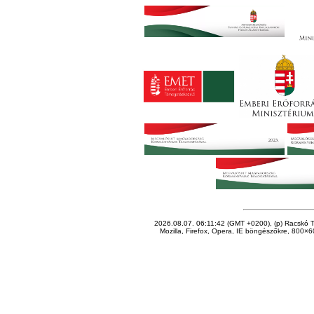
2026.08.07. 06:11:42 (GMT +0200), (p) Racskó T
Mozilla, Firefox, Opera, IE böngészőkre, 800×60