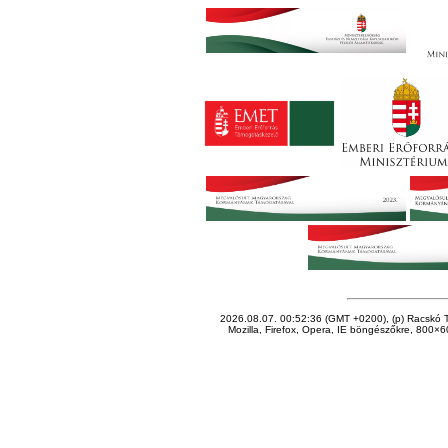
2026.08.07. 00:52:36 (GMT +0200), (p) Racskó T
Mozilla, Firefox, Opera, IE böngészőkre, 800×60