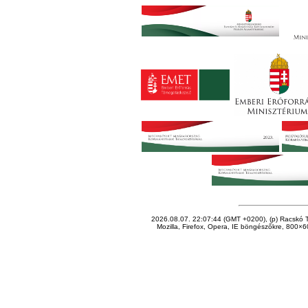
2026.08.07. 22:07:44 (GMT +0200), (p) Racskó T
Mozilla, Firefox, Opera, IE böngészőkre, 800×60